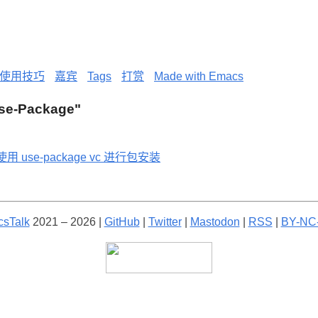
使用技巧
嘉宾
Tags
打赏
Made with Emacs
"Use-Package"
使用 use-package vc 进行包安装
sTalk
2021 – 2026 |
GitHub
|
Twitter
|
Mastodon
|
RSS
|
BY-NC-