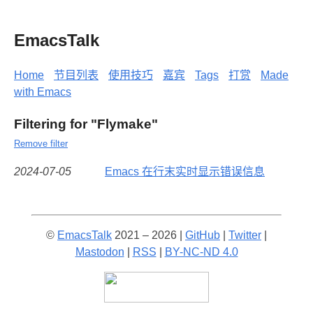
EmacsTalk
Home
节目列表
使用技巧
嘉宾
Tags
打赏
Made
with Emacs
Filtering for "Flymake"
Remove filter
2024-07-05
Emacs 在行末实时显示错误信息
©
EmacsTalk
2021 – 2026 |
GitHub
|
Twitter
|
Mastodon
|
RSS
|
BY-NC-ND 4.0