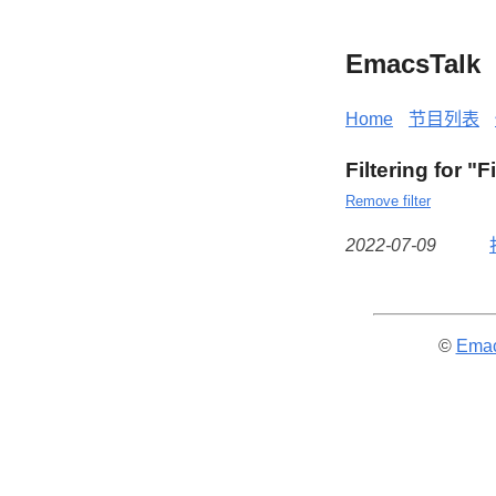
EmacsTalk
Home
节目列表
Filtering for "F
Remove filter
2022-07-09
©
Emac