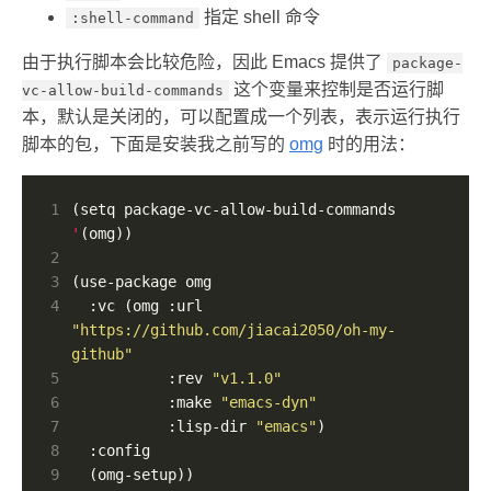
指定 shell 命令
:shell-command
由于执行脚本会比较危险，因此 Emacs 提供了
package-
这个变量来控制是否运行脚
vc-allow-build-commands
本，默认是关闭的，可以配置成一个列表，表示运行执行
脚本的包，下面是安装我之前写的
omg
时的用法：
1
(setq package-vc-allow-build-commands 
'
2
3
4
  :vc (omg :url 
"https://github.com/jiacai2050/oh-my-
github"
5
           :rev 
"v1.1.0"
6
           :make 
"emacs-dyn"
7
           :lisp-dir 
"emacs"
8
9
  (omg-setup))