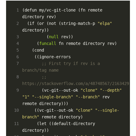
 1
(defun my/vc-git-clone (fn remote 
 2
  (if (or (not (string-match-p 
"elpa"
 3
          (
null
 4
      (
funcall
 5
 6
 7
;; First try if rev is a 
branch/tag name
 8
;; 
https://stackoverflow.com/a/48748567/2163429
 9
        (vc-git--out-ok 
"clone"
"--depth"
"1"
"--single-branch"
"--branch"
 rev 
10
     ((vc-git--out-ok 
"clone"
"--single-
branch"
11
      (let ((default-directory 