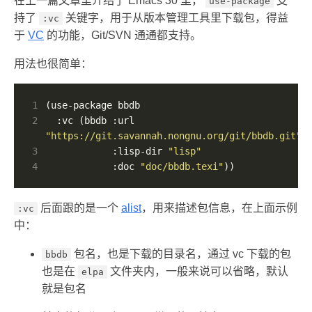
在上一篇文章里介绍了 Emacs 30 里，
支
use-package
持了
关键字，用于从版本管理工具里下载包，得益
:vc
于
VC
的功能，Git/SVN 通通都支持。
用法也很简单：
1
2
  :vc (bbdb :url 
"https://git.savannah.nongnu.org/git/bbdb.git"
3
            :lisp-dir 
"lisp"
4
            :doc 
"doc/bbdb.texi"
))
后面跟的是一个
alist
，用来描述包信息，在上面示例
:vc
中：
包名，也是下载的目录名，通过 vc 下载的包
bbdb
也是在
文件夹内，一般来说可以省略，默认
elpa
就是包名