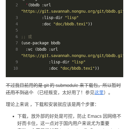
 2
'
(bbdb :url 
"https://git.savannah.nongnu.org/git/bbdb.git"
 3
         :lisp-dir 
"lisp"
 4
         :doc 
"doc/bbdb.texi"
 5
 6
;; 或
 7
 8
  :vc (bbdb :url 
"https://git.savannah.nongnu.org/git/bbdb.git"
 9
            :lisp-dir 
"lisp"
10
            :doc 
"doc/bbdb.texi"
))
不过我目前用的是 git 的 submodule 来下载包，所以暂时
还用不到这个
（已经叛变，太好用了！参见
这里
）。
理论上来说 ，下载和安装就应该是两个步骤：
下载，放外部的好处是可控，防止 Emacs 因网络不
好而卡住，这一点对于国内用户来说尤为重要