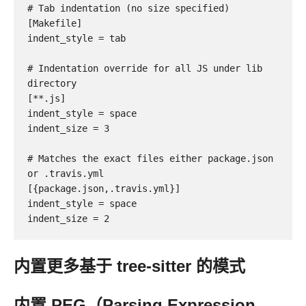
# Tab indentation (no size specified)

[Makefile]

indent_style = tab

# Indentation override for all JS under lib 
directory

[**.js]

indent_style = space

indent_size = 3

# Matches the exact files either package.json 
or .travis.yml

[{package.json,.travis.yml}]

indent_style = space

indent_size = 2
内置更多基于 tree-sitter 的模式
内置 PEG（Parsing Expression