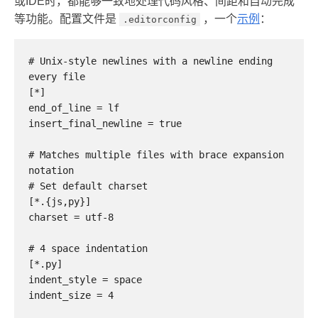
或IDE时，都能够一致地处理代码风格、间距和自动完成
等功能。配置文件是
，一个
示例
：
.editorconfig
# Unix-style newlines with a newline ending 
every file

[*]

end_of_line = lf

insert_final_newline = true

# Matches multiple files with brace expansion 
notation

# Set default charset

[*.{js,py}]

charset = utf-8

# 4 space indentation

[*.py]

indent_style = space

indent_size = 4
