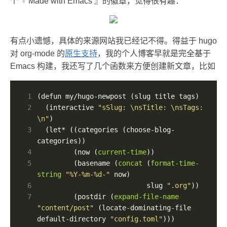
个『 Made with Emacs 』的徽章，觉得很有趣：
有点小遗憾，具体的来源网站我已经记不得。得益于 hugo
对 org-mode 的
原生支持
，我的个人博客早就是完全基于
Emacs 构建，我还写了几个函数来方便创建新文章，比如
 1
 2
  (interactive 
"sSlug: \nsTitle: \nsTags: 
\n"
 3
  (let* ((categories (choose-blog-
 4
         (now (
current-time
 5
		 (basename (
concat
 (
format-time-
string
"%Y-%m-%d-"
 6
						   slug 
".org"
 7
		 (postdir (
expand-file-name
"content/post"
 (locate-dominating-file 
default-directory 
"config.toml"