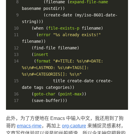
 8
		 (filename (
expand-file-name
 9
         (create-date (my/iso-8601-date-
10
	(when (
file-exists-p
11
      (
error
"%s already exists!"
12
13
	(
insert
14
	 (
format
"#+TITLE: %s\n#+DATE: 
%s\n#+LASTMOD: %s\n#+TAGS[]: 
%s\n#+CATEGORIES[]: %s\n"
15
             title create-date create-
16
	(
goto-char
 (
point-max
17
	(save-buffer)))
此外，为了方便地在 Emacs 中输入中文，我还用到了狗
哥的
emacs-rime
，再加上
org-capture
来捕捉灵感素材，
文章写作体验可以说是如丝般顺滑，所以今天抽空把我的