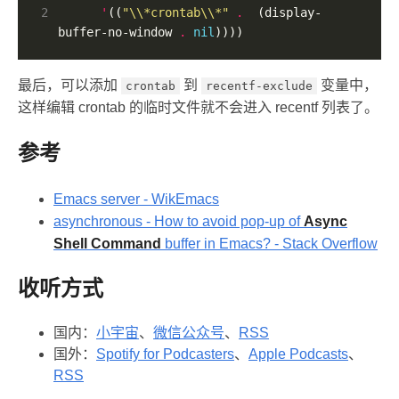
2
'
((
"\\*crontab\\*"
.
  (display-
buffer-no-window 
.
nil
))))
最后，可以添加
到
变量中，
crontab
recentf-exclude
这样编辑 crontab 的临时文件就不会进入 recentf 列表了。
参考
Emacs server - WikEmacs
asynchronous - How to avoid pop-up of
Async
Shell Command
buffer in Emacs? - Stack Overflow
收听方式
国内：
小宇宙
、
微信公众号
、
RSS
国外：
Spotify for Podcasters
、
Apple Podcasts
、
RSS