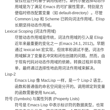
查找在运行时基于调用栈进行。斯托尔曼选择动态作
用域是为了满足 Emacs 的可扩展性需求，特别是方
便临时修改配置变量（如 default-directory）。尽管
Common Lisp 和 Scheme 已转向词法作用域，Elisp
长期坚持动态作用域。
Lexical Scoping (词法作用域)
尽管动态作用域是传统，词法作用域的引入是 Elisp
近年来最重要的变化之一 (Emacs 24.1, 2012)。早期
通过 lexical-let 宏实现，但效率和调试不便。词法作
用域解决了变量名冲突和闭包创建的问题。然而，由
于现有代码对动态作用域的依赖，转换过程并非简
单，最终通过选择性地启用词法作用域来解决。
Lisp-2
Emacs Lisp 像 MacLisp 一样，是一个 Lisp-2 语言，
函数和普通值的命名空间是分开的。调用绑定到变量
的函数需要使用 funcall。
符号 (Symbols) 与属性列表 (Property Lists)
符号是 Emacs Lisp 中表示标识符的数据类型，也常